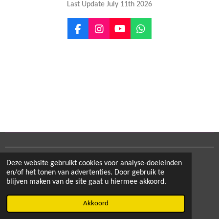
Last Update July 11th 2026
F
I
Y
W
a
n
o
h
c
s
u
a
e
t
T
t
b
a
u
s
o
g
b
A
o
r
e
p
k
a
p
m
Deze website gebruikt cookies voor analyse-doeleinden
Delen
Deel
Share
Delen
en/of het tonen van advertenties. Door gebruik te
blijven maken van de site gaat u hiermee akkoord.
© 2020 - 2026 cowboyup.be
Akkoord
Powered by
JouwWeb