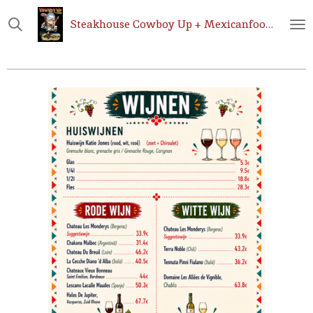
Ga
Steakhouse
Cowboy Up + Mexicanfoodshop.be
direct
naar
de
hoofdinhoud