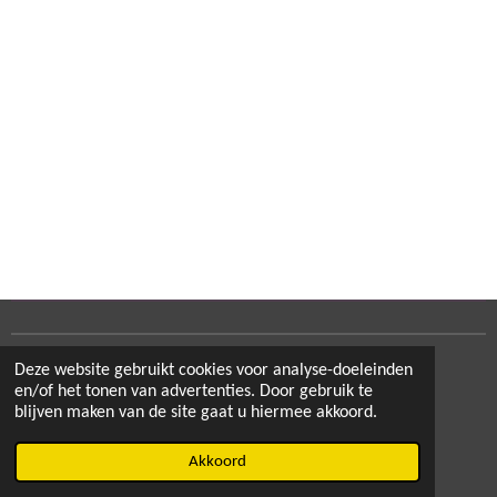
Deze website gebruikt cookies voor analyse-doeleinden
Delen
Deel
Share
Delen
en/of het tonen van advertenties. Door gebruik te
blijven maken van de site gaat u hiermee akkoord.
© 2020 - 2026 cowboyup.be
Akkoord
Powered by
JouwWeb