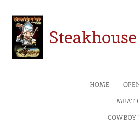
Ga
direct
naar
Steakhouse
de
hoofdinhoud
HOME
OPE
MEAT 
COWBOY 