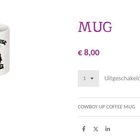
MUG
€ 8,00
Uitgeschakel
COWBOY UP COFFEE MUG
D
D
S
e
e
h