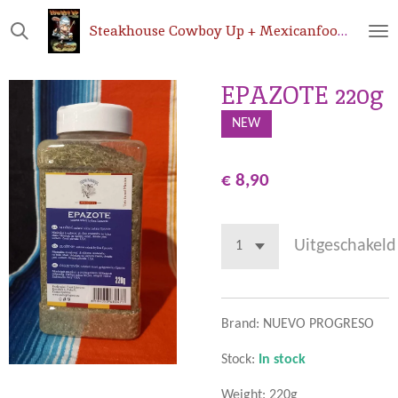
Ga
Steakhouse
Cowboy Up + Mexicanfoodshop.be
direct
naar
de
EPAZOTE 220g
hoofdinhoud
NEW
€ 8,90
Uitgeschakeld
Brand: NUEVO PROGRESO
Stock:
In stock
Weight: 220g