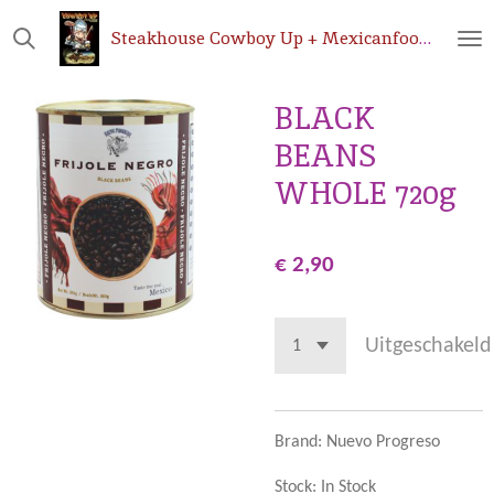
Ga
Steakhouse
Cowboy Up + Mexicanfoodshop.be
direct
naar
de
BLACK
hoofdinhoud
BEANS
WHOLE 720g
€ 2,90
Uitgeschakeld
Brand: Nuevo Progreso
Stock: In Stock