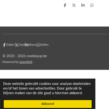
D
D
S
D
e
e
h
e
l
e
a
l
e
l
r
e
n
e
n
Delen
Deel
Share
Delen
© 2020 - 2026 cowboyup.be
Powered by
JouwWeb
Deze website gebruikt cookies voor analyse-doeleinden
en/of het tonen van advertenties. Door gebruik te
blijven maken van de site gaat u hiermee akkoord.
Akkoord