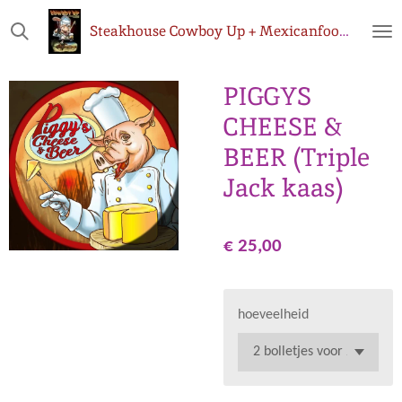
Ga
Steakhouse
Cowboy Up + Mexicanfoodshop.be
direct
naar
de
PIGGYS
hoofdinhoud
CHEESE &
BEER (Triple
Jack kaas)
€ 25,00
hoeveelheid