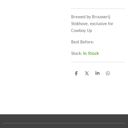
Brewed by Brouwerij
Stokhove, exclusive for
Cowboy Up
Best Before:
Stock:
In Stock
D
D
S
D
e
e
h
e
l
e
a
l
e
l
r
e
n
e
n