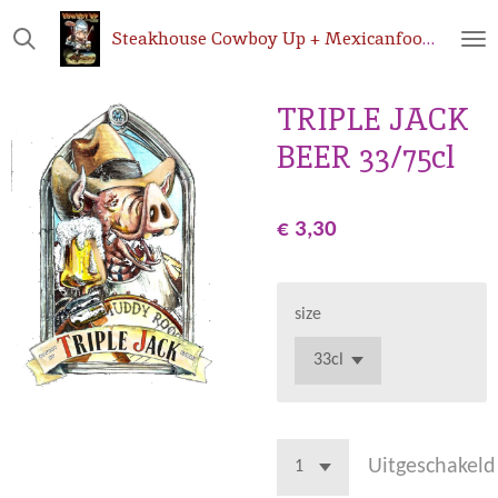
Ga
Steakhouse
Cowboy Up + Mexicanfoodshop.be
direct
naar
de
TRIPLE JACK
hoofdinhoud
BEER 33/75cl
€ 3,30
size
Uitgeschakeld