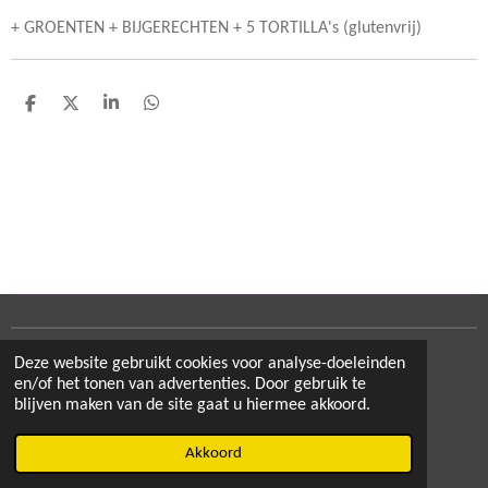
+ GROENTEN + BIJGERECHTEN + 5 TORTILLA's (glutenvrij)
D
D
S
D
e
e
h
e
l
e
a
l
e
l
r
e
n
e
n
Deze website gebruikt cookies voor analyse-doeleinden
Delen
Deel
Share
Delen
en/of het tonen van advertenties. Door gebruik te
blijven maken van de site gaat u hiermee akkoord.
© 2020 - 2026 cowboyup.be
Akkoord
Powered by
JouwWeb