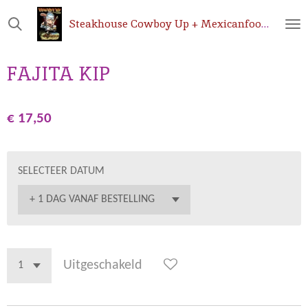
Ga
Steakhouse
Cowboy Up + Mexicanfoodshop.be
direct
naar
de
FAJITA KIP
hoofdinhoud
€ 17,50
SELECTEER DATUM
Uitgeschakeld